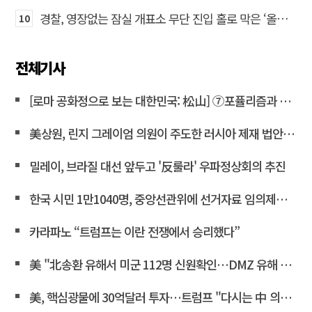
경찰, 영장없는 잠실 개표소 무단 진입 홀로 막은 ‘올다르크’ 불구속 송치
10
전체기사
[로마 공화정으로 보는 대한민국: 松山] ⑦포퓰리즘과 선동은 민주주의를 어떻게 무너뜨리는가
美상원, 린지 그레이엄 의원이 주도한 러시아 제재 법안 통과
밀레이, 브라질 대선 앞두고 '反룰라' 우파정상회의 추진
한국 시민 1만1040명, 중앙선관위에 선거자료 임의제출 요청
카라파노 “트럼프는 이란 전쟁에서 승리했다”
美 "北송환 유해서 미군 112명 신원확인…DMZ 유해 발굴 재개"
美, 핵심광물에 30억달러 투자…트럼프 "다시는 中 의존 않도록"