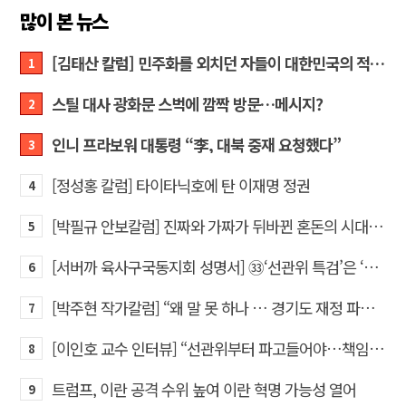
많이 본 뉴스
[김태산 칼럼] 민주화를 외치던 자들이 대한민국의 적이고 간첩이었다
1
스틸 대사 광화문 스벅에 깜짝 방문…메시지?
2
인니 프라보워 대통령 “李, 대북 중재 요청했다”
3
[정성홍 칼럼] 타이타닉호에 탄 이재명 정권
4
[박필규 안보칼럼] 진짜와 가짜가 뒤바뀐 혼돈의 시대, 안보 파탄은 막아야
5
[서버까 육사구국동지회 성명서] ㉝‘선관위 특검’은 ‘부정선거 특검’으로 명명하고 박주현 변호사를 ‘특검’으로 임명하라!
6
[박주현 작가칼럼] “왜 말 못 하나 … 경기도 재정 파탄의 진짜 원인을”
7
[이인호 교수 인터뷰] “선관위부터 파고들어야…책임자 직접 고발하라”
8
트럼프, 이란 공격 수위 높여 이란 혁명 가능성 열어
9