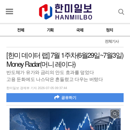
검색
전체
기획
국제
정치
전체기사
[한미 데이터 랩] 7월 1주차(6월29일~7월3일)
Money Radar(머니 레이다)
반도체가 유가와 금리의 안도 효과를 덮었다
고용 둔화에도 나스닥은 흔들렸고 다우는 버텼다
한미일보 경제부 기자 2026-07-05 09:37:44
공유하기