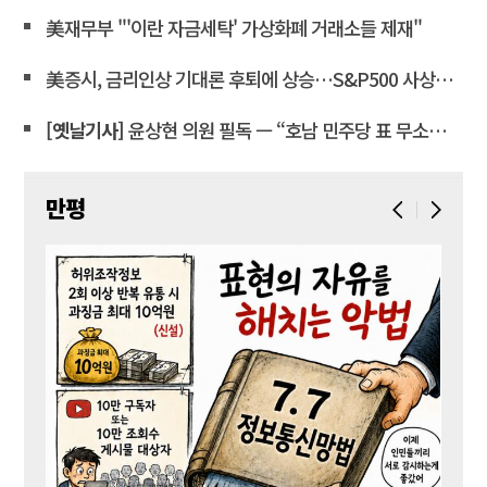
美재무부 "'이란 자금세탁' 가상화폐 거래소들 제재"
美증시, 금리인상 기대론 후퇴에 상승…S&P500 사상최고치 마감
[옛날기사]
윤상현 의원 필독 ㅡ “호남 민주당 표 무소속에 보태”… 전산 조작으로 ‘선거비 보전’ 의혹
만평