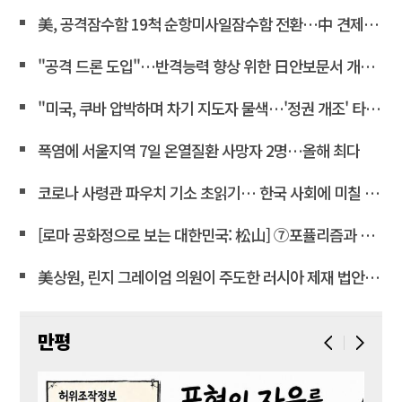
美, 공격잠수함 19척 순항미사일잠수함 전환…中 견제 강화
"공격 드론 도입"…반격능력 향상 위한 日안보문서 개정 윤곽
"미국, 쿠바 압박하며 차기 지도자 물색…'정권 개조' 타진"
폭염에 서울지역 7일 온열질환 사망자 2명…올해 최다
코로나 사령관 파우치 기소 초읽기… 한국 사회에 미칠 파장은
[로마 공화정으로 보는 대한민국: 松山] ⑦포퓰리즘과 선동은 민주주의를 어떻게 무너뜨리는가
美상원, 린지 그레이엄 의원이 주도한 러시아 제재 법안 통과
만평