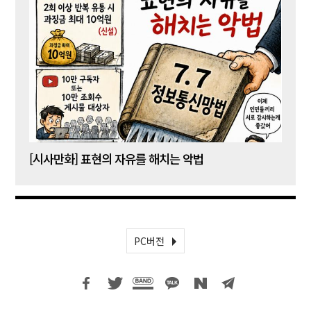
[시사만화] 표현의 자유를 해치는 악법
[시사
PC버전