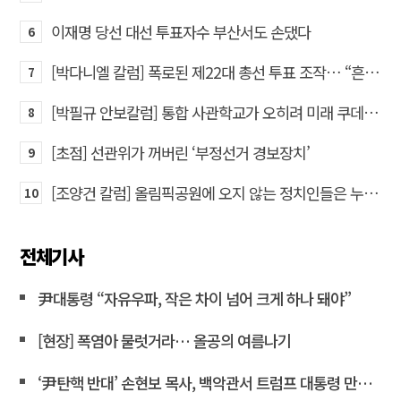
이재명 당선 대선 투표자수 부산서도 손댔다
6
[박다니엘 칼럼] 폭로된 제22대 총선 투표 조작… “흔들리는 가짜 국회의원들”
7
[박필규 안보칼럼] 통합 사관학교가 오히려 미래 쿠데타의 통로가 되는 이유
8
[초점] 선관위가 꺼버린 ‘부정선거 경보장치’
9
[조양건 칼럼] 올림픽공원에 오지 않는 정치인들은 누구인가
10
전체기사
尹대통령 “자유우파, 작은 차이 넘어 크게 하나 돼야”
[현장] 폭염아 물럿거라… 올공의 여름나기
‘尹탄핵 반대’ 손현보 목사, 백악관서 트럼프 대통령 만났다