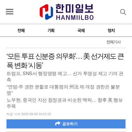
검색
전체
기획
국제
정치
전체기사
‘모든 투표 신분증 의무화’… 美 선거제도 큰
폭 변화 ‘시동’
트럼프, SNS서 행정명령 예고… 선거 투명성 제고 기여 관
측
“연방-주 권한 분할로 대통령의 州法 제·개정 권한은 불분
명”
노무현, 중국인 지선 참정권과 비슷한 맥락… 향후 美 행보
주목
허겸 기자 2025-09-04 10:01:52
공유하기