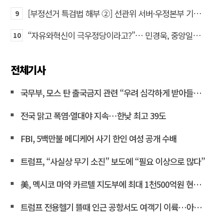
[부정선거 특검법 해부 ②] 선관위 서버·우정본부 기록까지…‘증거를 끌어오는 칼’
9
“자유와혁신이 극우정당이라고?”… 민경욱, 중앙일보 직격
10
전체기사
국무부, 모스 탄 출국금지 관련 “우려 심각하게 받아들인다”
전국 맑고 폭염·열대야 지속…한낮 최고 39도
FBI, 5백만불 메디케어 사기 한인 여성 공개 수배
트럼프, “사실상 무기 소진” 보도에 “필요 이상으로 많다”
美, 멕시코 마약 카르텔 지도부에 최대 1천500억원 현상금
트럼프 전용헬기 뜰때 인근 공항서도 여객기 이륙…아찔한 순간