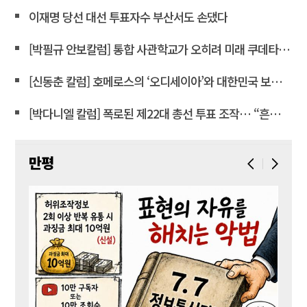
이재명 당선 대선 투표자수 부산서도 손댔다
[박필규 안보칼럼] 통합 사관학교가 오히려 미래 쿠데타의 통로가 되는 이유
[신동춘 칼럼] 호메로스의 ‘오디세이아’와 대한민국 보수 우파의 투쟁 및 교훈
[박다니엘 칼럼] 폭로된 제22대 총선 투표 조작… “흔들리는 가짜 국회의원들”
만평