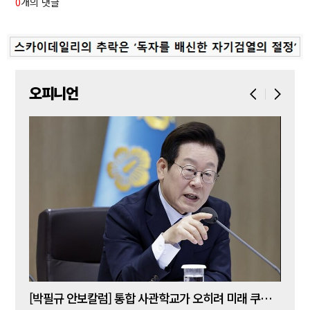
0
개의 댓글
오피니언
[사설] 대통령發 ‘가짜뉴스’…“업무보고가 선동 무대인가”
[박필규 안보칼럼] 통합 사관학교가 오히려 미래 쿠데타의 통로가 되는 이유