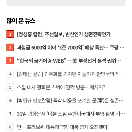
많이 본 뉴스
[정성홍 칼럼] 조선일보, 변신인가 생존전략인가
1
과징금 6000억 이어 ‘3조 7000억’ 배상 폭탄… 쿠팡 때리기에 한미 통상 ‘초비상’
2
“한국의 금기어 A-WEB”… 美 부정선거 분석 권위자 프랭크 박사가 작심 비판한 한국 ‘선거 공작’의 실체
3
[김태산 칼럼] 민주화를 외치던 자들이 대한민국의 적이고 간첩이었다
4
스틸 대사 광화문 스벅에 깜짝 방문…메시지?
5
[박필규 안보칼럼] 즉각 대응을 포기한 군(軍)은 생존할 수 없다
6
31일 광화문서 ‘미셸 스틸 주한미국대사 부임 환영 기자회견’… 80여 개 단체 집결
7
인니 프라보워 대통령 “李, 대북 중재 요청했다”
8