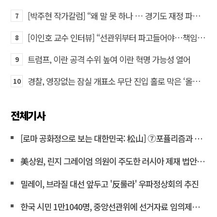
[박주현 작가칼럼] “왜 말 못 하나 … 경기도 재정 파탄의 진짜 원인을”
7
[이인호 교수 인터뷰] “선관위부터 파고들어야…책임자 직접 고발하라”
8
트럼프, 이란 공격 수위 높여 이란 혁명 가능성 열어
9
경찰, 영장없는 잠실 개표소 무단 진입 홀로 막은 ‘올다르크’ 불구속 송치
10
전체기사
[로마 공화정으로 보는 대한민국: 松山] ⑦포퓰리즘과 선동은 민주주의를 어떻게 무너뜨리는가
美상원, 린지 그레이엄 의원이 주도한 러시아 제재 법안 통과
밀레이, 브라질 대선 앞두고 '反룰라' 우파정상회의 추진
한국 시민 1만1040명, 중앙선관위에 선거자료 임의제출 요청