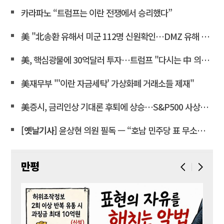
카라파노 “트럼프는 이란 전쟁에서 승리했다”
美 "北송환 유해서 미군 112명 신원확인…DMZ 유해 발굴 재개"
美, 핵심광물에 30억달러 투자…트럼프 "다시는 中 의존 않도록"
美재무부 "'이란 자금세탁' 가상화폐 거래소들 제재"
美증시, 금리인상 기대론 후퇴에 상승…S&P500 사상최고치 마감
[옛날기사]
윤상현 의원 필독 ㅡ “호남 민주당 표 무소속에 보태”… 전산 조작으로 ‘선거비 보전’ 의혹
만평