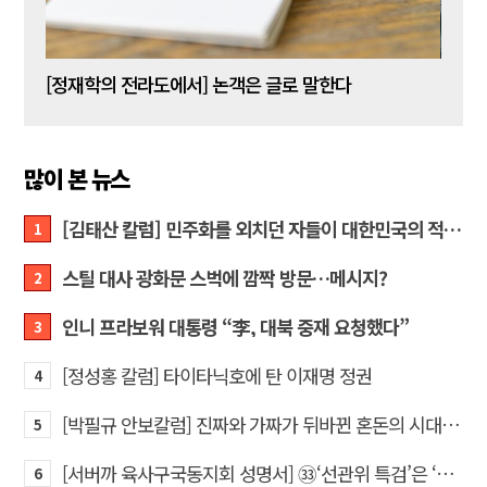
[신동춘 칼럼] 호메로스의 ‘오디세이아’와 대한민국 보수 우파의 투쟁 및 교훈
[정재학의 전라도에서] 논객은 글로 말한다
많이 본 뉴스
[김태산 칼럼] 민주화를 외치던 자들이 대한민국의 적이고 간첩이었다
1
스틸 대사 광화문 스벅에 깜짝 방문…메시지?
2
인니 프라보워 대통령 “李, 대북 중재 요청했다”
3
[정성홍 칼럼] 타이타닉호에 탄 이재명 정권
4
[박필규 안보칼럼] 진짜와 가짜가 뒤바뀐 혼돈의 시대, 안보 파탄은 막아야
5
[서버까 육사구국동지회 성명서] ㉝‘선관위 특검’은 ‘부정선거 특검’으로 명명하고 박주현 변호사를 ‘특검’으로 임명하라!
6