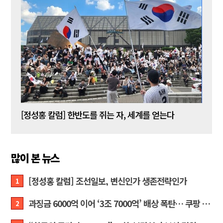
[정성홍 칼럼] 한반도를 쥐는 자, 세계를 얻는다
많이 본 뉴스
[정성홍 칼럼] 조선일보, 변신인가 생존전략인가
1
과징금 6000억 이어 ‘3조 7000억’ 배상 폭탄… 쿠팡 때리기에 한미 통상 ‘초비상’
2