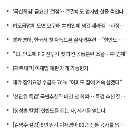
'극한폭염' 금요일 '절정'…주말에도 덥지만 한풀 꺽인다
하도급업체 도면 요구해 中법인에 넘긴 세라젬…과징금 4억3천만
美해병대, 한국서 첫 자폭드론 실사격훈련…"한반도 지형 학습"
"日, 인도에 F-2 전투기 첫 파견·공동훈련 조율…中 견제"
[팩트체크] 이재명 재판 재개 가능한가
재가 장기요양 수급자 70% "아파도 집에 계속 살겠다"
'선관위 특검' 국민추천위 내일 첫 회의… 특검 추천 절차 개시
[정성홍 칼럼] 한반도를 쥐는 자, 세계를 얻는다
[김명수 칼럼] 5년 임기 이재명이 80년 전통 육사를 없앤다?