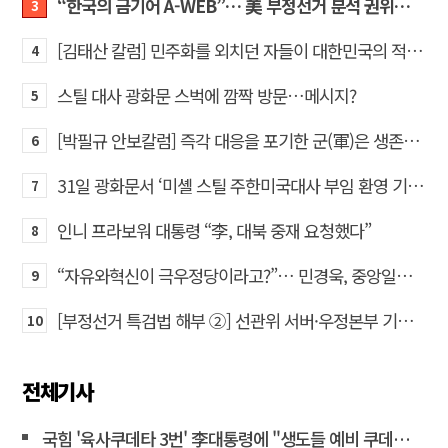
“한국의 금기어 A-WEB”… 美 부정선거 분석 권위자 프랭크 박사가 작심 비판한 한국 ‘선거 공작’의 실체
3
[김태산 칼럼] 민주화를 외치던 자들이 대한민국의 적이고 간첩이었다
4
스틸 대사 광화문 스벅에 깜짝 방문…메시지?
5
[박필규 안보칼럼] 즉각 대응을 포기한 군(軍)은 생존할 수 없다
6
31일 광화문서 ‘미셸 스틸 주한미국대사 부임 환영 기자회견’… 80여 개 단체 집결
7
인니 프라보워 대통령 “李, 대북 중재 요청했다”
8
“자유와혁신이 극우정당이라고?”… 민경욱, 중앙일보 직격
9
[부정선거 특검법 해부 ②] 선관위 서버·우정본부 기록까지…‘증거를 끌어오는 칼’
10
전체기사
국힘 '육사쿠데타 3번' 李대통령에 "생도들 예비 쿠데타세력 몰아"