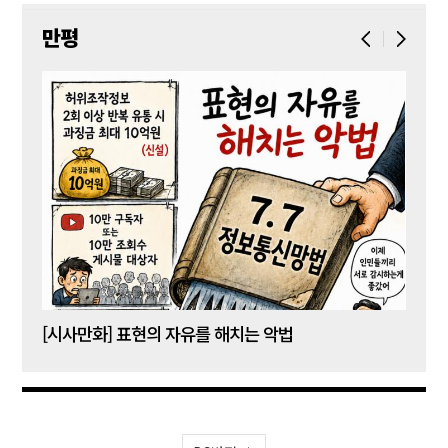
만평
[시사만화] 표현의 자유를 해치는 악법
[시사