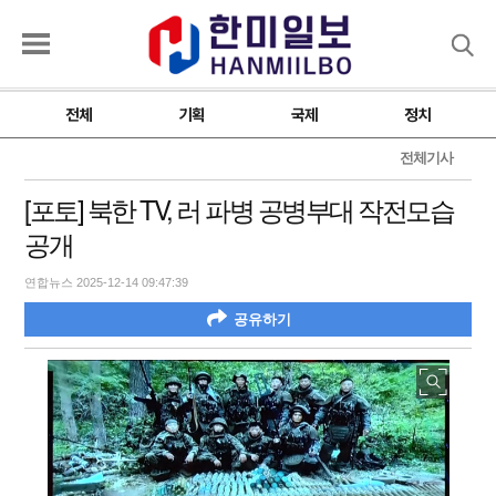
검색
전체
기획
국제
정치
전체기사
[포토] 북한 TV, 러 파병 공병부대 작전모습
공개
연합뉴스 2025-12-14 09:47:39
공유하기