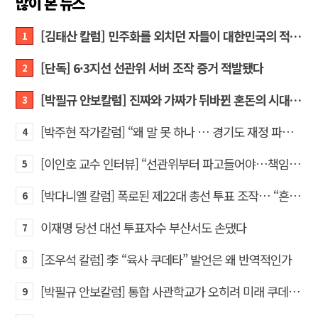
많이 본 뉴스
[김태산 칼럼] 민주화를 외치던 자들이 대한민국의 적이고 간첩이었다
1
[단독] 6·3지선 선관위 서버 조작 증거 적발됐다
2
[박필규 안보칼럼] 진짜와 가짜가 뒤바뀐 혼돈의 시대, 안보 파탄은 막아야
3
[박주현 작가칼럼] “왜 말 못 하나 … 경기도 재정 파탄의 진짜 원인을”
4
[이인호 교수 인터뷰] “선관위부터 파고들어야…책임자 직접 고발하라”
5
[박다니엘 칼럼] 폭로된 제22대 총선 투표 조작… “흔들리는 가짜 국회의원들”
6
이재명 당선 대선 투표자수 부산서도 손댔다
7
[조우석 칼럼] 李 “육사 쿠데타” 발언은 왜 반역적인가
8
[박필규 안보칼럼] 통합 사관학교가 오히려 미래 쿠데타의 통로가 되는 이유
9