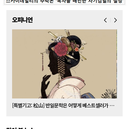
오피니언
[김명수 칼럼] 5년 임기 이재명이 80년 전통 육사를 없앤다?
[특별기고: 松山] 반일문학은 어떻게 베스트셀러가 되는가?
[정성