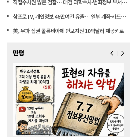
직접수사권 잃은 검찰… 대검 과학수사·범죄정보 부서도 수술대에 <연합뉴스>
삼프로TV, 개인정보 46만여건 유출… 일부 계좌·카드정보 포함
美, 우파 집권 콜롬비아에 안보지원 10억달러 제공키로
만평