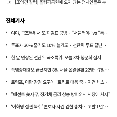
[조양건 칼럼] 올림픽공원에 오지 않는 정치인들은 누구인가
10
전체기사
여야, 국조특위서 또 재검표 공방…"서둘러야" vs "특검 연계"<연합뉴스>
투표자 30% 줄기도 10% 늘기도…선관위 투표 끝난 뒤 조작 정황
한 달 연장된 선관위 국조특위, 오늘 3차 청문회 실시
폭염중대경보 끝났지만 8일 서울 온열질환 22명…7일째 두자리
트럼프, 이란 강경 요구에 "로키로 대응 중…이건 체스게임"
"베선트 美재무, 장기채 금리 상승 방어의지 시장에 시사"
‘이화영 접견 녹취’ 변호사 사건 검찰 송치… 고발 1년10개월만