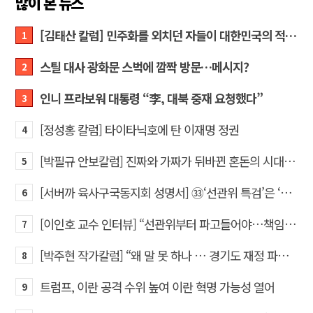
많이 본 뉴스
[김태산 칼럼] 민주화를 외치던 자들이 대한민국의 적이고 간첩이었다
1
스틸 대사 광화문 스벅에 깜짝 방문…메시지?
2
인니 프라보워 대통령 “李, 대북 중재 요청했다”
3
[정성홍 칼럼] 타이타닉호에 탄 이재명 정권
4
[박필규 안보칼럼] 진짜와 가짜가 뒤바뀐 혼돈의 시대, 안보 파탄은 막아야
5
[서버까 육사구국동지회 성명서] ㉝‘선관위 특검’은 ‘부정선거 특검’으로 명명하고 박주현 변호사를 ‘특검’으로 임명하라!
6
[이인호 교수 인터뷰] “선관위부터 파고들어야…책임자 직접 고발하라”
7
[박주현 작가칼럼] “왜 말 못 하나 … 경기도 재정 파탄의 진짜 원인을”
8
트럼프, 이란 공격 수위 높여 이란 혁명 가능성 열어
9