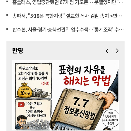
홈플러스, 영업중단했던 67개점 가오픈… 문열었지만 '텅빈 매대'
송파서, "5·18은 북한지령" 설교한 목사 검찰 송치 <연합뉴스>
합수본, 서울·경기·충북선관위 압수수색…'통계조작' 수사확대
만평