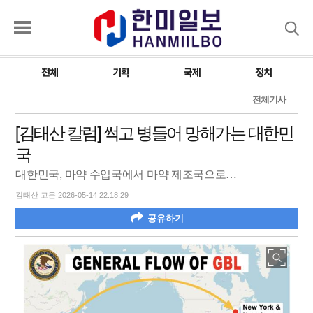
검색
전체
기획
국제
정치
전체기사
[김태산 칼럼] 썩고 병들어 망해가는 대한민
국
대한민국, 마약 수입국에서 마약 제조국으로…
김태산 고문 2026-05-14 22:18:29
공유하기