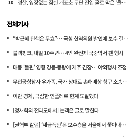
경찰, 영장없는 잠실 개표소 무단 진입 홀로 막은 ‘올다르크’ 불구속 송치
10
전체기사
“박근혜 탄핵은 무효”… 국힘 현역의원 발언에 보수 결집 목소리 고조
블랙핑크, 내일 10주년… 4인 완전체 국중박서 팬 행사
태풍 '돌핀' 영향 강풍·풍랑에 제주 긴장… 야외행사 조정
무안공항참사 유가족, 국가 상대로 손해배상 청구 소송한다
이란 경제, 극심한 인플레로 한계 도달했다
[정재학의 전라도에서] 논객은 글로 말한다
[권혁부 칼럼] ‘세금폭탄’은 보수층을 서울에서 쫓아내려는 계획