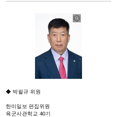
◆ 박필규 위원
한미일보 편집위원
육군사관학교 40기