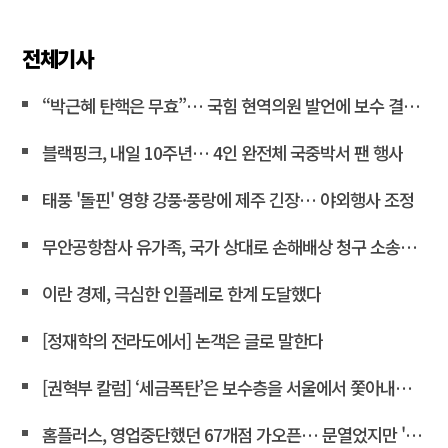
전체기사
“박근혜 탄핵은 무효”… 국힘 현역의원 발언에 보수 결집 목소리 고조
블랙핑크, 내일 10주년… 4인 완전체 국중박서 팬 행사
태풍 '돌핀' 영향 강풍·풍랑에 제주 긴장… 야외행사 조정
무안공항참사 유가족, 국가 상대로 손해배상 청구 소송한다
이란 경제, 극심한 인플레로 한계 도달했다
[정재학의 전라도에서] 논객은 글로 말한다
[권혁부 칼럼] ‘세금폭탄’은 보수층을 서울에서 쫓아내려는 계획
홈플러스, 영업중단했던 67개점 가오픈… 문열었지만 '텅빈 매대'