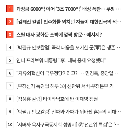
과징금 6000억 이어 ‘3조 7000억’ 배상 폭탄… 쿠팡 때리기에 한미 통상 ‘초비상’
1
[김태산 칼럼] 민주화를 외치던 자들이 대한민국의 적이고 간첩이었다
2
스틸 대사 광화문 스벅에 깜짝 방문…메시지?
3
[박필규 안보칼럼] 즉각 대응을 포기한 군(軍)은 생존할 수 없다
4
인니 프라보워 대통령 “李, 대북 중재 요청했다”
5
“자유와혁신이 극우정당이라고?”… 민경욱, 중앙일보 직격
6
[부정선거 특검법 해부 ②] 선관위 서버·우정본부 기록까지…‘증거를 끌어오는 칼’
7
[정성홍 칼럼] 타이타닉호에 탄 이재명 정권
8
[박필규 안보칼럼] 진짜와 가짜가 뒤바뀐 혼돈의 시대, 안보 파탄은 막아야
9
[서버까 육사구국동지회 성명서] ㉝‘선관위 특검’은 ‘부정선거 특검’으로 명명하고 박주현 변호사를 ‘특검’으로 임명하라!
10