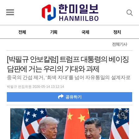
검색
전체
기획
국제
정치
전체기사
[박필규 안보칼럼] 트럼프 대통령의 베이징
담판에 거는 우리의 기대와 과제
중국의 간섭 제거, ‘회색 지대’를 넘어 자유통일의 설계자로
박필규 편집위원 2026-05-14 13:12:14
공유하기