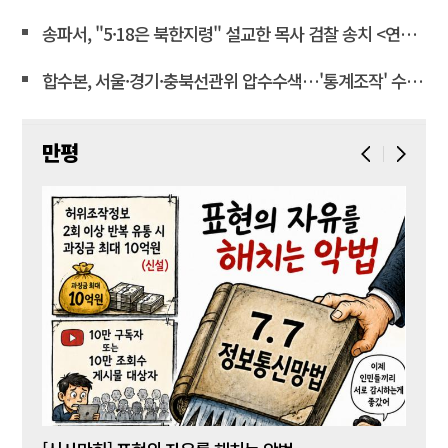
송파서, "5·18은 북한지령" 설교한 목사 검찰 송치 <연합뉴스>
합수본, 서울·경기·충북선관위 압수수색…'통계조작' 수사확대
만평