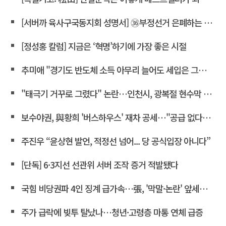
[서버까 육사구국동지회 성명서] ㊱부정선거 은폐하는 윤상현 의원은 즉각 사퇴하라!
[정성홍 칼럼] 지금은 ‘혁명’하기에 가장 좋은 시절
추미애 "경기도 반도체 소득 아무리 늘어도 세입은 그대로"
"태극기 거꾸로 그렸다" 논란…인천시, 광복절 현수막 철거
보수야권, 與황희 '버스하우스' 재차 공세…"공급 없다는 자백"
주진우 “윤상현 발언, 적정선 넘어... 당 공식입장 아니다”
[단독] 6·3지선 선관위 서버 조작 증거 적발됐다
국힘 비당권파 4인 징계 급가속…張, '막말·논란' 앞세워 역공
주가 급락에 빚투 탈났나…청년·고령층 마통 연체 급증