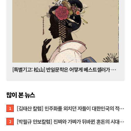
[김명수 칼럼] 5년 임기 이재명이 80년 전통 육사를 없앤다?
[특별기고: 松山] 반일문학은 어떻게 베스트셀러가 되는가?
[정성
많이 본 뉴스
[김태산 칼럼] 민주화를 외치던 자들이 대한민국의 적이고 간첩이었다
1
[박필규 안보칼럼] 진짜와 가짜가 뒤바뀐 혼돈의 시대, 안보 파탄은 막아야
2