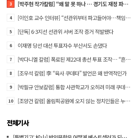
[박주현 작가칼럼] “왜 말 못 하나 … 경기도 재정 파탄의 진짜 원인을”
3
[이인호 교수 인터뷰] “선관위부터 파고들어야…책임자 직접 고발하라”
4
[단독] 6·3지선 선관위 서버 조작 증거 적발됐다
5
이재명 당선 대선 투표자수 부산서도 손댔다
6
[박다니엘 칼럼] 폭로된 제22대 총선 투표 조작… “흔들리는 가짜 국회의원들”
7
[조우석 칼럼] 李 “육사 쿠데타” 발언은 왜 반역적인가
8
[박필규 안보칼럼] 통합 사관학교가 오히려 미래 쿠데타의 통로가 되는 이유
9
[조양건 칼럼] 올림픽공원에 오지 않는 정치인들은 누구인가
10
전체기사
[특별기고: 松山] 반일문학은 어떻게 베스트셀러가 되는가?