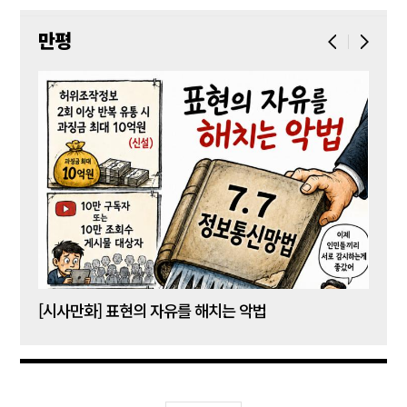
만평
[시사만화] 표현의 자유를 해치는 악법
[시사