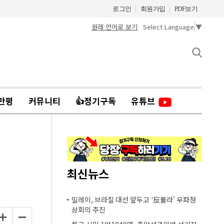
로그인
회원가입
PDF보기
원래 언어로 보기
Select Language
▼
만평
커뮤니티
👍정기구독
유튜브
최신뉴스
밀레이, 브라질 대선 앞두고 '反룰라' 우파정
상회의 추진