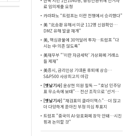
한국 시민 1만1040명, 중앙선관위에 선거자
료 임의제출 요청
카라파노 “트럼프는 이란 전쟁에서 승리했다”
美 "北송환 유해서 미군 112명 신원확인…
DMZ 유해 발굴 재개"
美, 핵심광물에 30억달러 투자…트럼프 "다
시는 中 의존 않도록"
美재무부 "'이란 자금세탁' 가상화폐 거래소
들 제재"
美증시, 금리인상 기대론 후퇴에 상승…
S&P500 사상최고치 마감
[옛날기사]
윤상현 의원 필독 ㅡ “호남 민주당
표 무소속에 보태”… 전산 조작으로 ‘선거비
보전’ 의혹
[옛날기사]
“재검표의 클라이맥스”…더 많고
더 다양하게 쏟아진 부정 의심 투표지
트럼프 "중국의 AI·암호화폐 장악 안돼…시진
핑과 논의할 것"