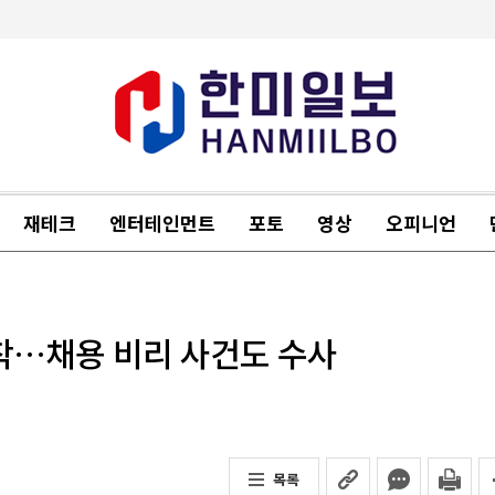
재테크
엔터테인먼트
포토
영상
오피니언
포착…채용 비리 사건도 수사
목록