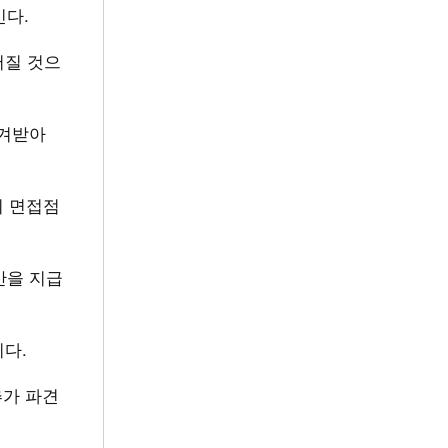
인다.
어질 것으
넘겨받아
의 면접점
산을 지급
다.
추가 파견