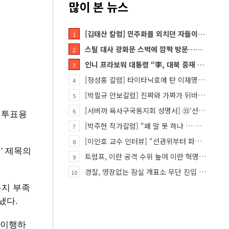
많이 본 뉴스
[김태산 칼럼] 민주화를 외치던 자들이 대한민국의 적이고 간첩이었다
1
스틸 대사 광화문 스벅에 깜짝 방문…메시지?
2
인니 프라보워 대통령 “李, 대북 중재 요청했다”
3
[정성홍 칼럼] 타이타닉호에 탄 이재명 정권
4
[박필규 안보칼럼] 진짜와 가짜가 뒤바뀐 혼돈의 시대, 안보 파탄은 막아야
5
[서버까 육사구국동지회 성명서] ㉝‘선관위 특검’은 ‘부정선거 특검’으로 명명하고 박주현 변호사를 ‘특검…
 투표용
6
[박주현 작가칼럼] “왜 말 못 하나 … 경기도 재정 파탄의 진짜 원인을”
7
[이인호 교수 인터뷰] “선관위부터 파고들어야…책임자 직접 고발하라”
8
' 제목의
트럼프, 이란 공격 수위 높여 이란 혁명 가능성 열어
9
경찰, 영장없는 잠실 개표소 무단 진입 홀로 막은 ‘올다르크’ 불구속 송치
10
용지 부족
냈다.
 이행하