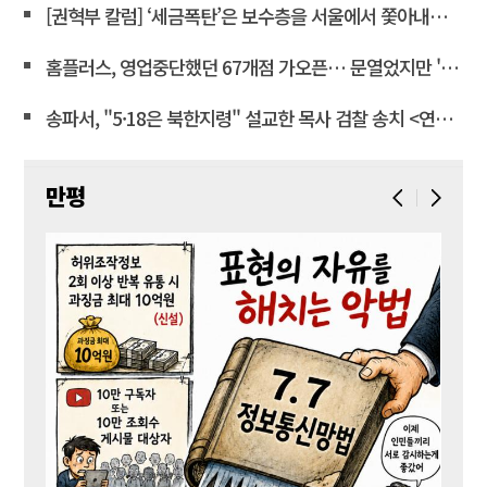
[권혁부 칼럼] ‘세금폭탄’은 보수층을 서울에서 쫓아내려는 계획
홈플러스, 영업중단했던 67개점 가오픈… 문열었지만 '텅빈 매대'
송파서, "5·18은 북한지령" 설교한 목사 검찰 송치 <연합뉴스>
만평