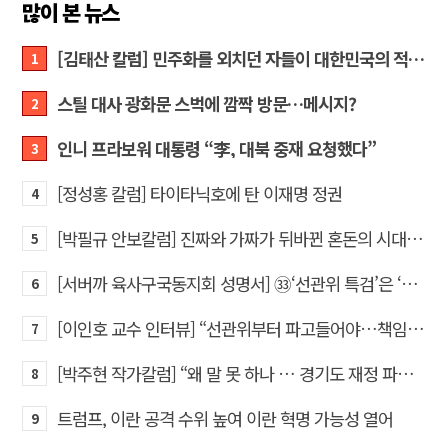
많이 본 뉴스
[김태산 칼럼] 민주화를 외치던 자들이 대한민국의 적이고 간첩이었다
1
스틸 대사 광화문 스벅에 깜짝 방문…메시지?
2
인니 프라보워 대통령 “李, 대북 중재 요청했다”
3
[정성홍 칼럼] 타이타닉호에 탄 이재명 정권
4
[박필규 안보칼럼] 진짜와 가짜가 뒤바뀐 혼돈의 시대, 안보 파탄은 막아야
5
[서버까 육사구국동지회 성명서] ㉝‘선관위 특검’은 ‘부정선거 특검’으로 명명하고 박주현 변호사를 ‘특검’으로 임명하라!
6
[이인호 교수 인터뷰] “선관위부터 파고들어야…책임자 직접 고발하라”
7
[박주현 작가칼럼] “왜 말 못 하나 … 경기도 재정 파탄의 진짜 원인을”
8
트럼프, 이란 공격 수위 높여 이란 혁명 가능성 열어
9