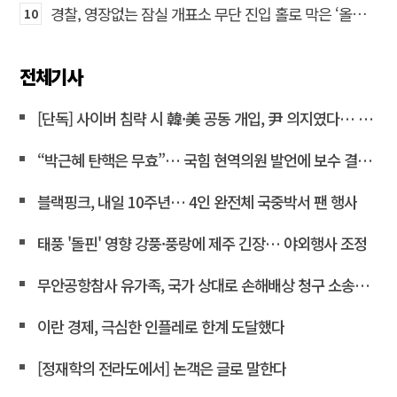
경찰, 영장없는 잠실 개표소 무단 진입 홀로 막은 ‘올다르크’ 불구속 송치
10
전체기사
[단독] 사이버 침략 시 韓·美 공동 개입, 尹 의지였다… 김용현 장관 옥중 서신서 밝혀
“박근혜 탄핵은 무효”… 국힘 현역의원 발언에 보수 결집 목소리 고조
블랙핑크, 내일 10주년… 4인 완전체 국중박서 팬 행사
태풍 '돌핀' 영향 강풍·풍랑에 제주 긴장… 야외행사 조정
무안공항참사 유가족, 국가 상대로 손해배상 청구 소송한다
이란 경제, 극심한 인플레로 한계 도달했다
[정재학의 전라도에서] 논객은 글로 말한다