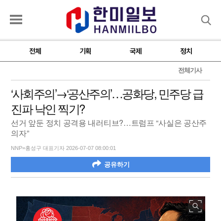
검색
전체
기획
국제
정치
전체기사
‘사회주의’→‘공산주의’…공화당, 민주당 급
진파 낙인 찍기?
선거 앞둔 정치 공격용 내러티브?…트럼프 “사실은 공산주
의자”
NNP=홍성구 대표기자 2026-07-07 08:00:01
공유하기