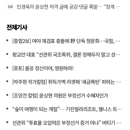
민경욱의 윤상현 저격 글에 공감·댓글 폭발… “정계 퇴출” 목소리도
10
전체기사
[종합2보] 여야 재검표 충돌에 野 단독 청문회…국힘, 전산조작 질타<연합뉴스>
황교안 대표 “선관위 국조특위, 결론 정해두지 말고 성역 없이 파헤쳐라”
[포토] 올공 정신이여, 영원하라!
[박주현 작가칼럼] 취득가액 리셋해 ‘세금폭탄’ 피하는 강남 주택 보유자들… “이것은 국가 주도 상식 붕괴 현장”
[조양건 칼럼] 윤상현 의원은 부정선거 수혜자인가
“숲이 여행이 되는 계절”… 기린빌라리조트, 웰니스 트래킹 패키지 운영
선관위 “투표율 오입력은 부정선거 증거 아냐” 버티기 작전에 국민 공분