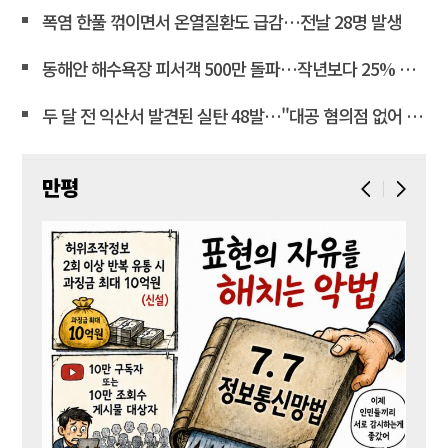
폭염 한풀 꺾이면서 온열질환도 급감…전날 28명 발생
동해안 해수욕장 피서객 500만 돌파…작년보다 25% 급감
두 달 전 익산서 발견된 실탄 48발…"대공 혐의점 없어 폐기"
만평