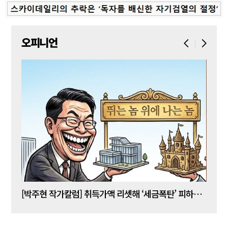
오피니언
[박주현 작가칼럼] 취득가액 리셋해 ‘세금폭탄’ 피하는 강남 주택 보유자들… “이것은 국가 주도 상식 붕괴 현장”
[조양