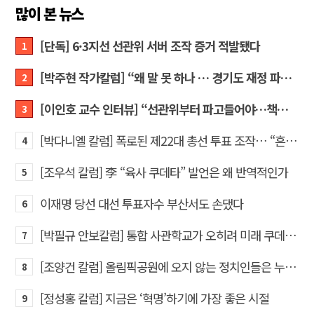
많이 본 뉴스
[단독] 6·3지선 선관위 서버 조작 증거 적발됐다
1
[박주현 작가칼럼] “왜 말 못 하나 … 경기도 재정 파탄의 진짜 원인을”
2
[이인호 교수 인터뷰] “선관위부터 파고들어야…책임자 직접 고발하라”
3
[박다니엘 칼럼] 폭로된 제22대 총선 투표 조작… “흔들리는 가짜 국회의원들”
4
[조우석 칼럼] 李 “육사 쿠데타” 발언은 왜 반역적인가
5
이재명 당선 대선 투표자수 부산서도 손댔다
6
[박필규 안보칼럼] 통합 사관학교가 오히려 미래 쿠데타의 통로가 되는 이유
7
[조양건 칼럼] 올림픽공원에 오지 않는 정치인들은 누구인가
8
[정성홍 칼럼] 지금은 ‘혁명’하기에 가장 좋은 시절
9