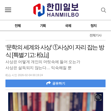
검색
전체
기획
국제
정치
전체기사
‘문학의 세계와 사상’ ①사상이 자리 잡는 방
식 [특별기고: 松山]
사상은 어떻게 개인의 머릿속에 들어 오는가
사상은 설득되지 않는다… 익숙해질 뿐
松山 시인 2026-02-04 00:19:24
공유하기