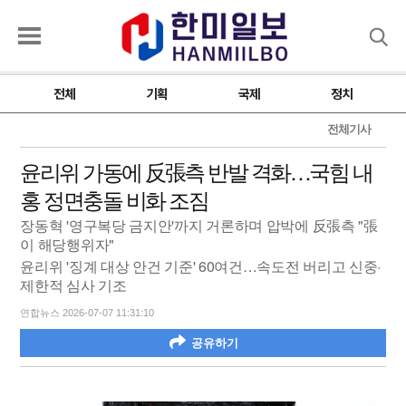
검색
전체
기획
국제
정치
전체기사
윤리위 가동에 反張측 반발 격화…국힘 내
홍 정면충돌 비화 조짐
장동혁 '영구복당 금지안'까지 거론하며 압박에 反張측 "張
이 해당행위자"
윤리위 '징계 대상 안건 기준' 60여건…속도전 버리고 신중·
제한적 심사 기조
연합뉴스 2026-07-07 11:31:10
공유하기