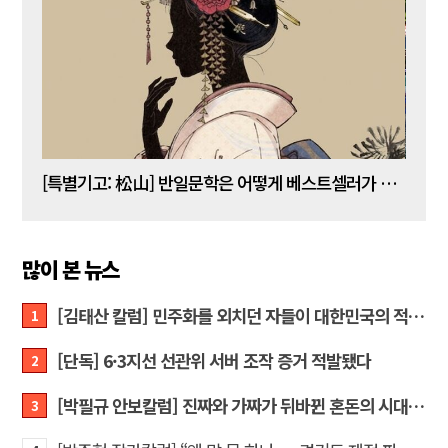
[김명수 칼럼] 5년 임기 이재명이 80년 전통 육사를 없앤다?
[특별기고: 松山] 반일문학은 어떻게 베스트셀러가 되는가?
[정성
많이 본 뉴스
[김태산 칼럼] 민주화를 외치던 자들이 대한민국의 적이고 간첩이었다
1
[단독] 6·3지선 선관위 서버 조작 증거 적발됐다
2
[박필규 안보칼럼] 진짜와 가짜가 뒤바뀐 혼돈의 시대, 안보 파탄은 막아야
3