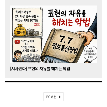
[시사만화] 표현의 자유를 해치는 악법
[시사
PC버전