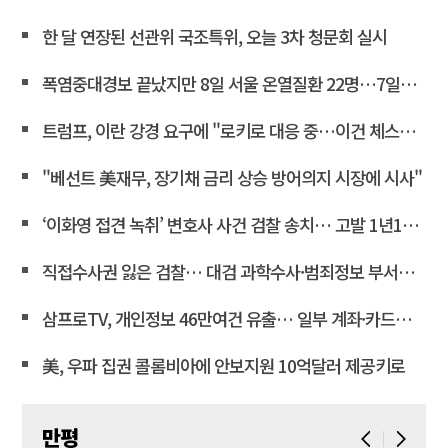
한 달 연장된 선관위 국조특위, 오늘 3차 청문회 실시
폭염중대경보 끝났지만 8일 서울 온열질환 22명…7일째 두자리
트럼프, 이란 강경 요구에 "로키로 대응 중…이건 체스게임"
"베선트 美재무, 장기채 금리 상승 방어의지 시장에 시사"
‘이화영 접견 녹취’ 변호사 사건 검찰 송치… 고발 1년10개월만
직접수사권 잃은 검찰… 대검 과학수사·범죄정보 부서도 수술대에 <연합뉴스>
삼프로TV, 개인정보 46만여건 유출… 일부 계좌·카드정보 포함
美, 우파 집권 콜롬비아에 안보지원 10억달러 제공키로
만평