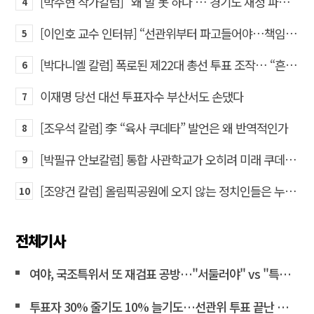
[박주현 작가칼럼] “왜 말 못 하나 … 경기도 재정 파탄의 진짜 원인을”
4
[이인호 교수 인터뷰] “선관위부터 파고들어야…책임자 직접 고발하라”
5
[박다니엘 칼럼] 폭로된 제22대 총선 투표 조작… “흔들리는 가짜 국회의원들”
6
이재명 당선 대선 투표자수 부산서도 손댔다
7
[조우석 칼럼] 李 “육사 쿠데타” 발언은 왜 반역적인가
8
[박필규 안보칼럼] 통합 사관학교가 오히려 미래 쿠데타의 통로가 되는 이유
9
[조양건 칼럼] 올림픽공원에 오지 않는 정치인들은 누구인가
10
전체기사
여야, 국조특위서 또 재검표 공방…"서둘러야" vs "특검 연계"<연합뉴스>
투표자 30% 줄기도 10% 늘기도…선관위 투표 끝난 뒤 조작 정황