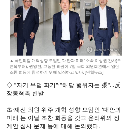
국민의힘 개혁성향 모임인 '대안과 미래' 소속 이성권 간사(오
른쪽부터), 권영진, 고동진 의원이 7일 국회 의원회관에서 열린
조찬 회동에 참석하기 위해 입장하고 있다. [연합뉴스]
◇ "자기 무덤 파기"·"해당 행위자는 張"…反
장동혁측 반발
초·재선 의원 위주 개혁 성향 모임인 '대안과
미래'는 이날 조찬 회동을 갖고 윤리위의 징
계안 심사 문제 등에 대해 논의했다.