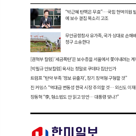
“박근혜 탄핵은 무효”… 국힘 현역의원 
에 보수 결집 목소리 고조
무안공항참사 유가족, 국가 상대로 손해
청구 소송한다
[권혁부 칼럼] ‘세금폭탄’은 보수층을 서울에서 쫓아내려는 계
[박필규 안보칼럼] 육사는 정말로 쿠데타 집단인가
트럼프 “탄약 부족 ‘정보 유출자’, 장기 징역형 구형할 것”
진 커밍스
장동혁 “李, 형소법도 안 읽고 망언… 대통령 맞나?”