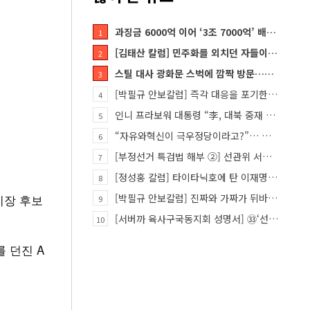
과징금 6000억 이어 ‘3조 7000억’ 배상 폭탄… 쿠팡 때리기에 한미 통상 ‘초비상’
1
[김태산 칼럼] 민주화를 외치던 자들이 대한민국의 적이고 간첩이었다
2
스틸 대사 광화문 스벅에 깜짝 방문…메시지?
3
[박필규 안보칼럼] 즉각 대응을 포기한 군(軍)은 생존할 수 없다
4
인니 프라보워 대통령 “李, 대북 중재 요청했다”
5
“자유와혁신이 극우정당이라고?”… 민경욱, 중앙일보 직격
6
[부정선거 특검법 해부 ②] 선관위 서버·우정본부 기록까지…‘증거를 끌어오는 칼’
7
[정성홍 칼럼] 타이타닉호에 탄 이재명 정권
8
시장 후보
[박필규 안보칼럼] 진짜와 가짜가 뒤바뀐 혼돈의 시대, 안보 파탄은 막아야
9
[서버까 육사구국동지회 성명서] ㉝‘선관위 특검’은 ‘부정선거 특검’으로 명명하고 박주현 변호사를 ‘특검…
10
 던진 A