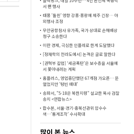
블랙핑크, 내일 10주년… 4인 완전체 국중박
서 팬 행사
태풍 '돌핀' 영향 강풍·풍랑에 제주 긴장… 야
외행사 조정
무안공항참사 유가족, 국가 상대로 손해배상
청구 소송한다
이란 경제, 극심한 인플레로 한계 도달했다
[정재학의 전라도에서] 논객은 글로 말한다
[권혁부 칼럼] ‘세금폭탄’은 보수층을 서울에
서 쫓아내려는 계획
홈플러스, 영업중단했던 67개점 가오픈… 문
열었지만 '텅빈 매대'
송파서, "5·18은 북한지령" 설교한 목사 검찰
송치 <연합뉴스>
합수본, 서울·경기·충북선관위 압수수
색…'통계조작' 수사확대
많이 본 뉴스