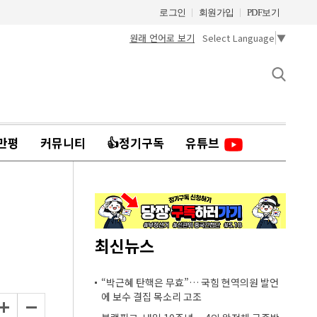
로그인
회원가입
PDF보기
원래 언어로 보기
Select Language
▼
만평
커뮤니티
👍정기구독
유튜브
최신뉴스
“박근혜 탄핵은 무효”… 국힘 현역의원 발언
에 보수 결집 목소리 고조