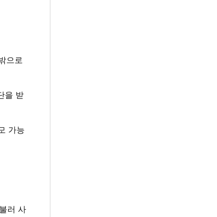
 밖으로
단을 받
모 가능
불러 사