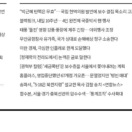
발언
“박근혜 탄핵은 무효”… 국힘 현역의원 발언에 보수 결집 목소리 고
블랙핑크, 내일 10주년… 4인 완전체 국중박서 팬 행사
태풍 '돌핀' 영향 강풍·풍랑에 제주 긴장… 야외행사 조정
배상
무안공항참사 유가족, 국가 상대로 손해배상 청구 소송한다
이란 경제, 극심한 인플레로 한계 도달했다
[정재학의 전라도에서] 논객은 글로 말한다
획
[권혁부 칼럼] ‘세금폭탄’은 보수층을 서울에서 쫓아내려는 계획
홈플러스, 영업중단했던 67개점 가오픈… 문열었지만 '텅빈 매대'
송파서, "5·18은 북한지령" 설교한 목사 검찰 송치 <연합뉴스>
 “역대급 변동성 한국 시장 주의할 것… 외신도 이재명 비판”
합수본, 서울·경기·충북선관위 압수수색…'통계조작' 수사확대