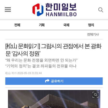
검색
전체
기획
국제
정치
전체기사
[松山 문화읽기] 그람시의 관점에서 본 광화
문 ‘감사의 정원’
“왜 우리는 문화 전쟁을 외면하면 안 되는가”
“기억의 정치”는 결코 좌파들의 전유물 아냐
松山 작가 2026-05-19 21:01:44
공유하기