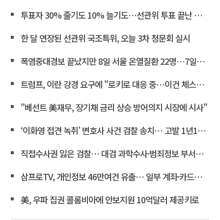
투표자 30% 줄기도 10% 늘기도…선관위 투표 끝난 뒤 조작 정황
한 달 연장된 선관위 국조특위, 오늘 3차 청문회 실시
폭염중대경보 끝났지만 8일 서울 온열질환 22명…7일째 두자리
트럼프, 이란 강경 요구에 "로키로 대응 중…이건 체스게임"
"베선트 美재무, 장기채 금리 상승 방어의지 시장에 시사"
‘이화영 접견 녹취’ 변호사 사건 검찰 송치… 고발 1년10개월만
직접수사권 잃은 검찰… 대검 과학수사·범죄정보 부서도 수술대에 <연합뉴스>
삼프로TV, 개인정보 46만여건 유출… 일부 계좌·카드정보 포함
美, 우파 집권 콜롬비아에 안보지원 10억달러 제공키로