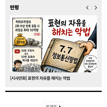
만평
[시사만화] 표현의 자유를 해치는 악법
[시사
PC버전