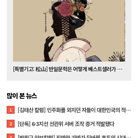
[김명수 칼럼] 5년 임기 이재명이 80년 전통 육사를 없앤다?
[특별기고: 松山] 반일문학은 어떻게 베스트셀러가 되는가?
[정성
많이 본 뉴스
[김태산 칼럼] 민주화를 외치던 자들이 대한민국의 적이고 간첩이었다
1
[단독] 6·3지선 선관위 서버 조작 증거 적발됐다
2
[박필규 안보칼럼] 진짜와 가짜가 뒤바뀐 혼돈의 시대, 안보 파탄은 막아야
3