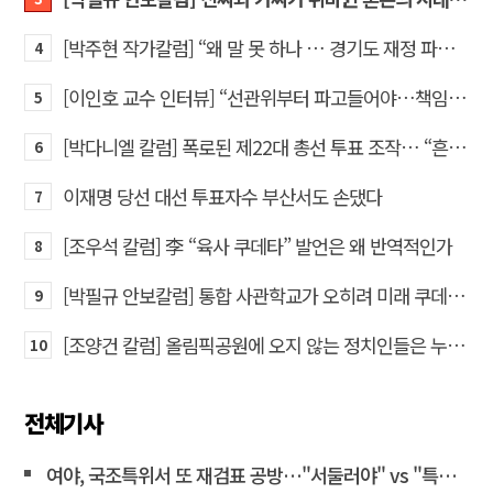
[박주현 작가칼럼] “왜 말 못 하나 … 경기도 재정 파탄의 진짜 원인을”
4
[이인호 교수 인터뷰] “선관위부터 파고들어야…책임자 직접 고발하라”
5
[박다니엘 칼럼] 폭로된 제22대 총선 투표 조작… “흔들리는 가짜 국회의원들”
6
이재명 당선 대선 투표자수 부산서도 손댔다
7
[조우석 칼럼] 李 “육사 쿠데타” 발언은 왜 반역적인가
8
[박필규 안보칼럼] 통합 사관학교가 오히려 미래 쿠데타의 통로가 되는 이유
9
[조양건 칼럼] 올림픽공원에 오지 않는 정치인들은 누구인가
10
전체기사
여야, 국조특위서 또 재검표 공방…"서둘러야" vs "특검 연계"<연합뉴스>