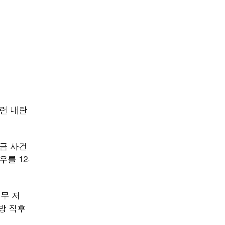
관련 내란
금 사건
를 12·
충무 저
방 직후