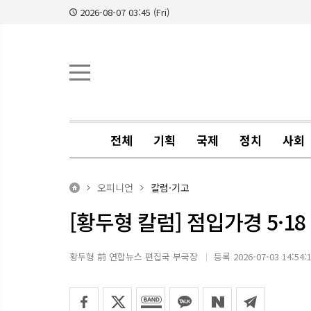
2026-08-07 03:45 (Fri)
전체
기획
국제
정치
사회
오피니언
칼럼·기고
[황두형 칼럼] 점입가경 5·
황두형 前 연합뉴스 편집국 부국장
등록 2026-07-03 14:54: