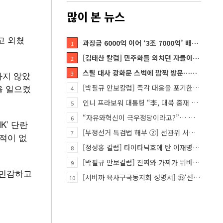
많이 본 뉴스
고 외쳤
과징금 6000억 이어 ‘3조 7000억’ 배상 폭탄… 쿠팡 때리기에 한미 통상 ‘초비상’
1
[김태산 칼럼] 민주화를 외치던 자들이 대한민국의 적이고 간첩이었다
2
스틸 대사 광화문 스벅에 깜짝 방문…메시지?
하지 않았
3
을 일으켰
[박필규 안보칼럼] 즉각 대응을 포기한 군(軍)은 생존할 수 없다
4
인니 프라보워 대통령 “李, 대북 중재 요청했다”
5
“자유와혁신이 극우정당이라고?”… 민경욱, 중앙일보 직격
6
K’ 단란
[부정선거 특검법 해부 ②] 선관위 서버·우정본부 기록까지…‘증거를 끌어오는 칼’
7
적이 없
[정성홍 칼럼] 타이타닉호에 탄 이재명 정권
8
[박필규 안보칼럼] 진짜와 가짜가 뒤바뀐 혼돈의 시대, 안보 파탄은 막아야
9
 민감하고
[서버까 육사구국동지회 성명서] ㉝‘선관위 특검’은 ‘부정선거 특검’으로 명명하고 박주현 변호사를 ‘특검…
10