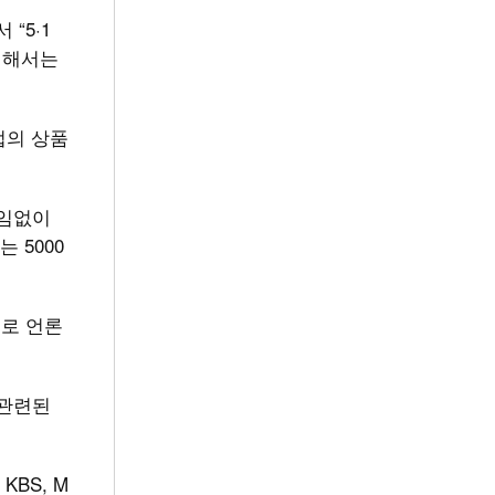
“5·1
대해서는
업의 상품
끊임없이
 5000
으로 언론
 관련된
BS, M