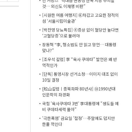
진 커밍스 “역대급 변동성 한국 시장 주의할
것… 외신도 이재명 비판”
[시원한 여름 여행지] ⑥차갑고 고요한 정적의
섬 ‘서울시립미술관’
[박찬영 당뇨특집] ④증상 없이 혈당만 높다면
‘고혈당증’으로 불러야
장동혁 “李, 형소법도 안 읽고 망언… 대통령
맞나?”
[조우석 칼럼] 李 “육사 쿠데타” 발언은 왜 반
역적인가
[단독] 통영시장 선거소청…이미지 대조 없이
10일 결정
[松山칼럼ㅣ종북좌파 80년사] ㉝1990년대
인문학의 좌경화
국힘 '육사쿠데타 3번' 李대통령에 "생도들 예
비 쿠데타세력 몰아"
'극한폭염' 금요일 '절정'…주말에도 덥지만
한풀 꺽인다