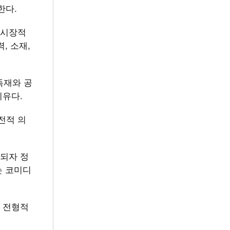
한다.
반시장적
, 소재,
독재와 공
이유다.
전적 의
되자 정
는 코미디
 전형적