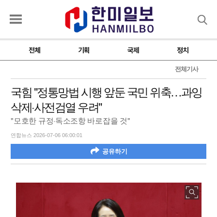
검색
전체
기획
국제
정치
전체기사
국힘 "정통망법 시행 앞둔 국민 위축…과잉
삭제·사전검열 우려"
"모호한 규정·독소조항 바로잡을 것"
연합뉴스 2026-07-06 06:00:01
공유하기