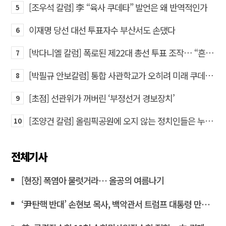
[조우석 칼럼] 李 “육사 쿠데타” 발언은 왜 반역적인가
5
이재명 당선 대선 투표자수 부산서도 손댔다
6
[박다니엘 칼럼] 폭로된 제22대 총선 투표 조작… “흔들리는 가짜 국회의원들”
7
[박필규 안보칼럼] 통합 사관학교가 오히려 미래 쿠데타의 통로가 되는 이유
8
[초점] 선관위가 꺼버린 ‘부정선거 경보장치’
9
[조양건 칼럼] 올림픽공원에 오지 않는 정치인들은 누구인가
10
전체기사
[현장] 폭염아 물럿거라… 올공의 여름나기
‘尹탄핵 반대’ 손현보 목사, 백악관서 트럼프 대통령 만났다