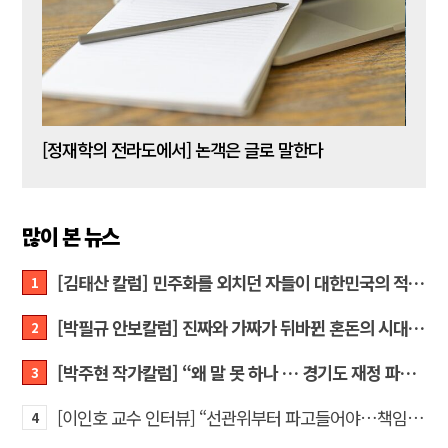
[신동춘 칼럼] 호메로스의 ‘오디세이아’와 대한민국 보수 우파의 투쟁 및 교훈
[정재학의 전라도에서] 논객은 글로 말한다
많이 본 뉴스
[김태산 칼럼] 민주화를 외치던 자들이 대한민국의 적이고 간첩이었다
1
[박필규 안보칼럼] 진짜와 가짜가 뒤바뀐 혼돈의 시대, 안보 파탄은 막아야
2
[박주현 작가칼럼] “왜 말 못 하나 … 경기도 재정 파탄의 진짜 원인을”
3
[이인호 교수 인터뷰] “선관위부터 파고들어야…책임자 직접 고발하라”
4