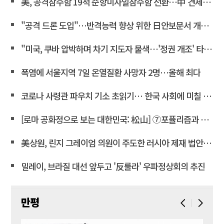
美, 공격잠수함 19척 순항미사일잠수함 전환…中 견제 강화
"공격 드론 도입"…반격능력 향상 위한 日안보문서 개정 윤곽
"미국, 쿠바 압박하며 차기 지도자 물색…'정권 개조' 타진"
폭염에 서울지역 7일 온열질환 사망자 2명…올해 최다
코로나 사령관 파우치 기소 초읽기… 한국 사회에 미칠 파장은
[로마 공화정으로 보는 대한민국: 松山] ⑦포퓰리즘과 선동은 민주주의를 어떻게 무너뜨리는가
美상원, 린지 그레이엄 의원이 주도한 러시아 제재 법안 통과
밀레이, 브라질 대선 앞두고 '反룰라' 우파정상회의 추진
만평