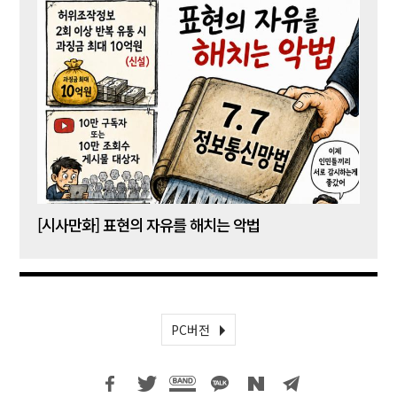
[시사만화] 표현의 자유를 해치는 악법
[시사
PC버전