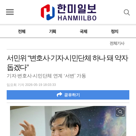
검색
전체
기획
국제
정치
전체기사
서민위 “변호사·기자·시민단체 하나 돼 약자
돕겠다”
기자·변호사·시민단체 연계 ‘서변’ 가동
임요희 기자 2026-05-19 18:03:33
공유하기