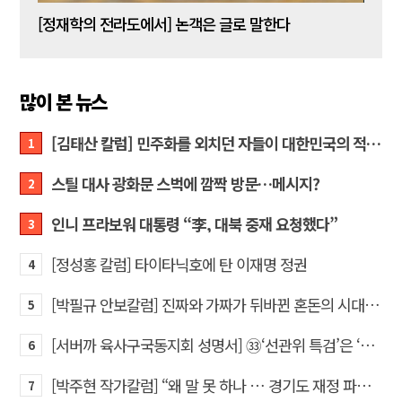
[신동춘 칼럼] 호메로스의 ‘오디세이아’와 대한민국 보수 우파의 투쟁 및 교훈
[정재학의 전라도에서] 논객은 글로 말한다
많이 본 뉴스
[김태산 칼럼] 민주화를 외치던 자들이 대한민국의 적이고 간첩이었다
1
스틸 대사 광화문 스벅에 깜짝 방문…메시지?
2
인니 프라보워 대통령 “李, 대북 중재 요청했다”
3
[정성홍 칼럼] 타이타닉호에 탄 이재명 정권
4
[박필규 안보칼럼] 진짜와 가짜가 뒤바뀐 혼돈의 시대, 안보 파탄은 막아야
5
[서버까 육사구국동지회 성명서] ㉝‘선관위 특검’은 ‘부정선거 특검’으로 명명하고 박주현 변호사를 ‘특검’으로 임명하라!
6
[박주현 작가칼럼] “왜 말 못 하나 … 경기도 재정 파탄의 진짜 원인을”
7