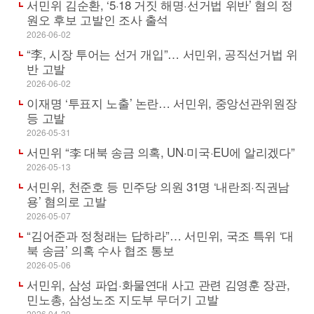
서민위 김순환, ‘5·18 거짓 해명·선거법 위반’ 혐의 정
원오 후보 고발인 조사 출석
2026-06-02
“李, 시장 투어는 선거 개입”… 서민위, 공직선거법 위
반 고발
2026-06-02
이재명 ‘투표지 노출’ 논란… 서민위, 중앙선관위원장
등 고발
2026-05-31
서민위 “李 대북 송금 의혹, UN·미국·EU에 알리겠다”
2026-05-13
서민위, 천준호 등 민주당 의원 31명 ‘내란죄·직권남
용’ 혐의로 고발
2026-05-07
“김어준과 정청래는 답하라”… 서민위, 국조 특위 ‘대
북 송금’ 의혹 수사 협조 통보
2026-05-06
서민위, 삼성 파업·화물연대 사고 관련 김영훈 장관,
민노총, 삼성노조 지도부 무더기 고발
2026-04-29