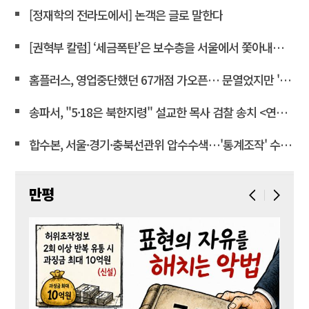
[정재학의 전라도에서] 논객은 글로 말한다
[권혁부 칼럼] ‘세금폭탄’은 보수층을 서울에서 쫓아내려는 계획
홈플러스, 영업중단했던 67개점 가오픈… 문열었지만 '텅빈 매대'
송파서, "5·18은 북한지령" 설교한 목사 검찰 송치 <연합뉴스>
합수본, 서울·경기·충북선관위 압수수색…'통계조작' 수사확대
만평