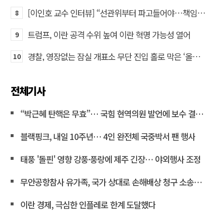
[이인호 교수 인터뷰] “선관위부터 파고들어야…책임자 직접 고발하라”
8
트럼프, 이란 공격 수위 높여 이란 혁명 가능성 열어
9
경찰, 영장없는 잠실 개표소 무단 진입 홀로 막은 ‘올다르크’ 불구속 송치
10
전체기사
“박근혜 탄핵은 무효”… 국힘 현역의원 발언에 보수 결집 목소리 고조
블랙핑크, 내일 10주년… 4인 완전체 국중박서 팬 행사
태풍 '돌핀' 영향 강풍·풍랑에 제주 긴장… 야외행사 조정
무안공항참사 유가족, 국가 상대로 손해배상 청구 소송한다
이란 경제, 극심한 인플레로 한계 도달했다