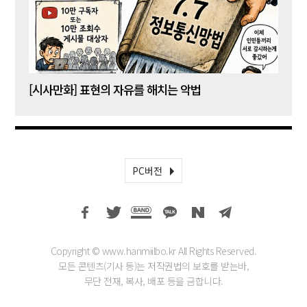
[시사만화] 표현의 자유를 해치는 악법
[시사
PC버전
Copyright © www.hanmiilbo.kr All Rights Reserved.
모든 콘텐츠(기사 등)는 저작권법의 보호를 받는바,
무단 전재, 복사, 배포 등을 금합니다.