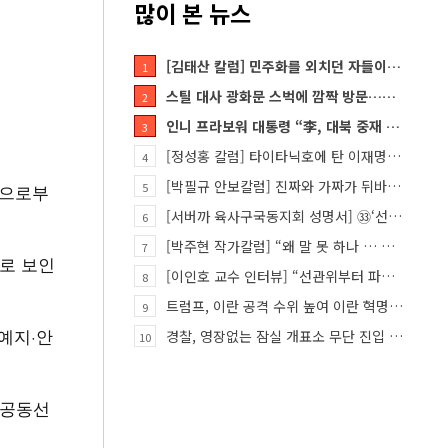
많이 본 뉴스
[김태산 칼럼] 민주화를 외치던 자들이 대한민국의 적이고 간첩이었다
1
스틸 대사 광화문 스벅에 깜짝 방문…메시지?
2
인니 프라보워 대통령 “李, 대북 중재 요청했다”
3
[정성홍 칼럼] 타이타닉호에 탄 이재명 정권
4
[박필규 안보칼럼] 진짜와 가짜가 뒤바뀐 혼돈의 시대, 안보 파탄은 막아야
등으로부
5
[서버까 육사구국동지회 성명서] ㉝‘선관위 특검’은 ‘부정선거 특검’으로 명명하고 박주현 변호사를 ‘특검…
6
[박주현 작가칼럼] “왜 말 못 하나 … 경기도 재정 파탄의 진짜 원인을”
7
으로 보인
[이인호 교수 인터뷰] “선관위부터 파고들어야…책임자 직접 고발하라”
8
트럼프, 이란 공격 수위 높여 이란 혁명 가능성 열어
9
예지·안
경찰, 영장없는 잠실 개표소 무단 진입 홀로 막은 ‘올다르크’ 불구속 송치
10
 공동선