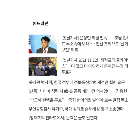
헤드라인
[옛날기사] 윤상현 의원 필독 ㅡ “호남 
표 무소속에 보태”… 전산 조작으로 ‘선
보전’ 의혹
[옛날기사 2021-11-12] “재검표의 클라
스”…더 많고 더 다양하게 쏟아진 부정 
투표지
美하원 법사위, 한국 정부에 정보통신망법 개정안 설명 요구
[단독
무안공항참사 유가족, 국가 상대로 손해배상 청구 소송한다
[정재학의 전라도에서] 논객은 글로 말한다