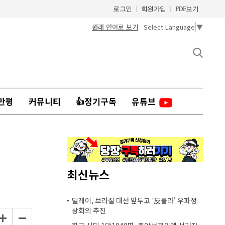
로그인
회원가입
PDF보기
원래 언어로 보기
Select Language
▼
만평
커뮤니티
👍정기구독
유튜브
최신뉴스
밀레이, 브라질 대선 앞두고 '反룰라' 우파정
상회의 추진