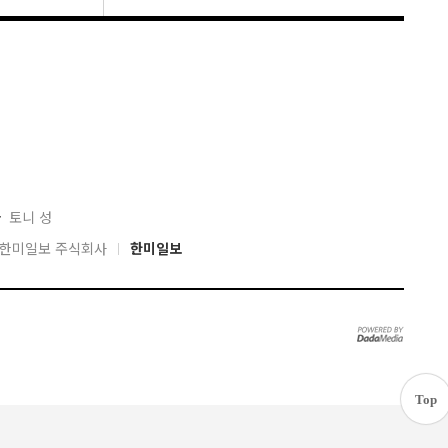
자
토니 성
04 한미일보 주식회사
한미일보
Top