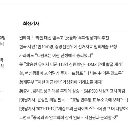
최신기사
민주당
밀레이, 브라질 대선 앞두고 '反룰라' 우파정상회의 추진
거비
한국 시민 1만1040명, 중앙선관위에 선거자료 임의제출 요청
카라파노 “트럼프는 이란 전쟁에서 승리했다”
이맥
美 "北송환 유해서 미군 112명 신원확인…DMZ 유해 발굴 재개"
의심
美, 핵심광물에 30억달러 투자…트럼프 "다시는 中 의존 않도록"
美재무부 "'이란 자금세탁' 가상화폐 거래소들 제재"
美증시, 금리인상 기대론 후퇴에 상승…S&P500 사상최고치 마감
] 사이버 침략 시 韓·美 공동 개입, 尹 의지였다… 김용현 장관 옥중 서신서 밝혀
“박근혜 탄핵은 무효”… 국힘 현역의원 발언에 보수 결집 목소리 고조
트럼프 "중국의 AI·암호화폐 장악 안돼…시진핑과 논의할 것"