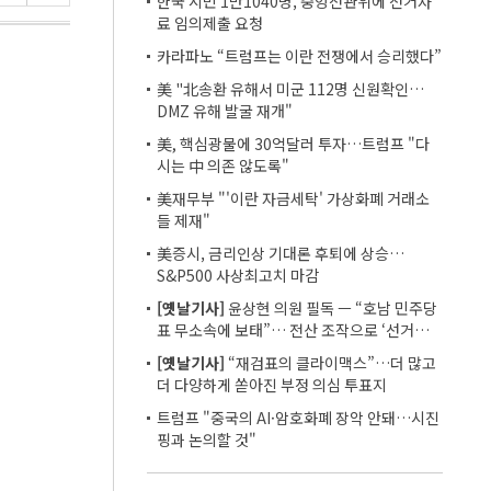
한국 시민 1만1040명, 중앙선관위에 선거자
료 임의제출 요청
카라파노 “트럼프는 이란 전쟁에서 승리했다”
美 "北송환 유해서 미군 112명 신원확인…
DMZ 유해 발굴 재개"
美, 핵심광물에 30억달러 투자…트럼프 "다
시는 中 의존 않도록"
美재무부 "'이란 자금세탁' 가상화폐 거래소
들 제재"
美증시, 금리인상 기대론 후퇴에 상승…
S&P500 사상최고치 마감
[옛날기사]
윤상현 의원 필독 ㅡ “호남 민주당
표 무소속에 보태”… 전산 조작으로 ‘선거비
보전’ 의혹
[옛날기사]
“재검표의 클라이맥스”…더 많고
더 다양하게 쏟아진 부정 의심 투표지
트럼프 "중국의 AI·암호화폐 장악 안돼…시진
핑과 논의할 것"