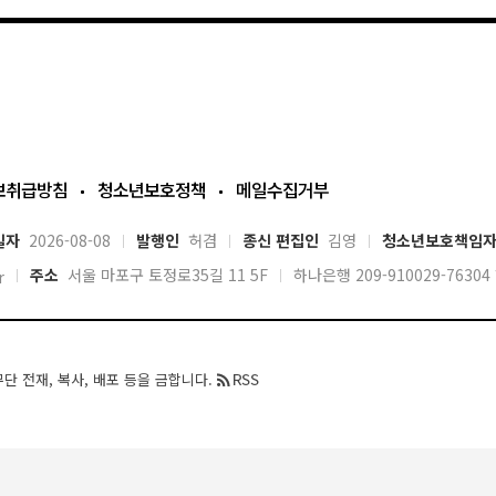
보취급방침
청소년보호정책
메일수집거부
일자
2026-08-08
발행인
허겸
종신 편집인
김영
청소년보호책임
주소
서울 마포구 토정로35길 11 5F
하나은행 209-910029-763
r
단 전재, 복사, 배포 등을 금합니다.