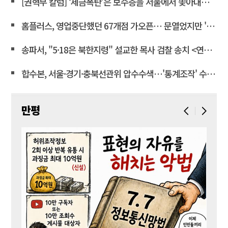
[권혁부 칼럼] ‘세금폭탄’은 보수층을 서울에서 쫓아내려는 계획
홈플러스, 영업중단했던 67개점 가오픈… 문열었지만 '텅빈 매대'
송파서, "5·18은 북한지령" 설교한 목사 검찰 송치 <연합뉴스>
합수본, 서울·경기·충북선관위 압수수색…'통계조작' 수사확대
만평