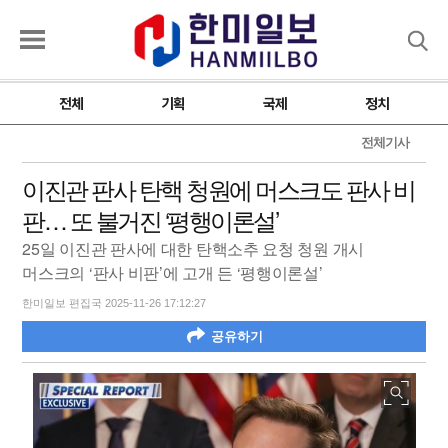
검색
전체
기획
국제
정치
전체기사
이진관 판사 탄핵 청원에 머스크도 판사 비
판… 또 불거진 ‘평행이론설’
25일 이진관 판사에 대한 탄핵소추 요청 청원 개시
머스크의 ‘판사 비판’에 고개 든 ‘평행이론설’
한미일보 편집국 2025-11-26 17:12:27
공유하기