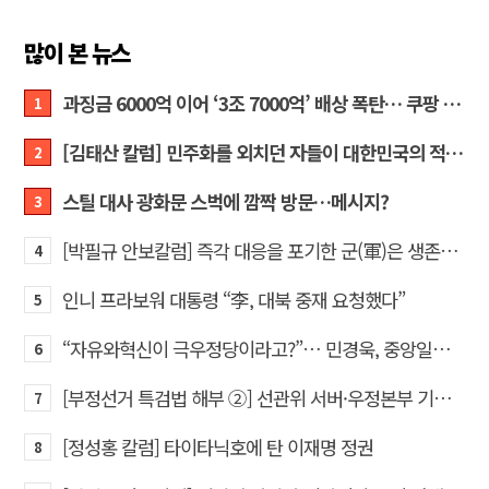
많이 본 뉴스
과징금 6000억 이어 ‘3조 7000억’ 배상 폭탄… 쿠팡 때리기에 한미 통상 ‘초비상’
1
[김태산 칼럼] 민주화를 외치던 자들이 대한민국의 적이고 간첩이었다
2
스틸 대사 광화문 스벅에 깜짝 방문…메시지?
3
[박필규 안보칼럼] 즉각 대응을 포기한 군(軍)은 생존할 수 없다
4
인니 프라보워 대통령 “李, 대북 중재 요청했다”
5
“자유와혁신이 극우정당이라고?”… 민경욱, 중앙일보 직격
6
[부정선거 특검법 해부 ②] 선관위 서버·우정본부 기록까지…‘증거를 끌어오는 칼’
7
[정성홍 칼럼] 타이타닉호에 탄 이재명 정권
8