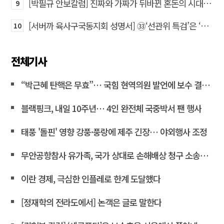
[박필규 안보칼럼] 진짜와 가짜가 뒤바뀐 혼돈의 시대, 안보 파탄은 막아야
9
[서버까 육사구국동지회 성명서] ㉝‘선관위 특검’은 ‘부정선거 특검’으로 명명하고 박주현 변호사를 ‘특검’으로 임명하라!
10
전체기사
“박근혜 탄핵은 무효”… 국힘 현역의원 발언에 보수 결집 목소리 고조
블랙핑크, 내일 10주년… 4인 완전체 국중박서 팬 행사
태풍 '돌핀' 영향 강풍·풍랑에 제주 긴장… 야외행사 조정
무안공항참사 유가족, 국가 상대로 손해배상 청구 소송한다
이란 경제, 극심한 인플레로 한계 도달했다
[정재학의 전라도에서] 논객은 글로 말한다